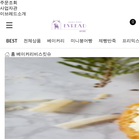
주문조회
사업자관
이브레드소개
0
BEST
전체상품
베이커리
미니붕어빵
제빵반죽
프리믹
홈
베이커리
비스킷슈
할인상품