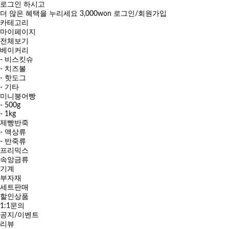
로그인 하시고
더 많은 혜택을 누리세요
3,000won
로그인/회원가입
카테고리
마이페이지
전체보기
베이커리
- 비스킷슈
- 치즈볼
- 핫도그
- 기타
미니붕어빵
- 500g
- 1kg
제빵반죽
- 액상류
- 반죽류
프리믹스
속앙금류
기계
부자재
세트판매
할인상품
1:1문의
공지/이벤트
리뷰