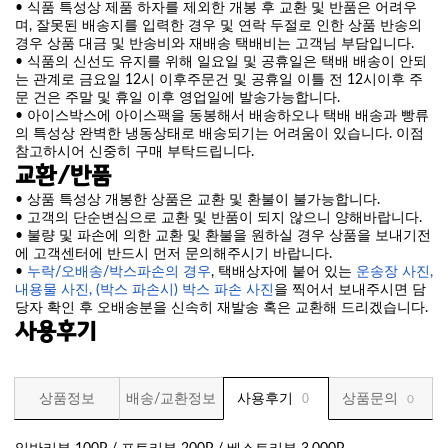
• 식품 특성상 제품 하자를 제외한 개봉 후 교환 및 반품은 어려우
며, 잘못된 배송지를 입력한 경우 및 연락 두절로 인한 상품 반송의
경우 상품 대금 및 반송비와 재배송 택배비는 고객님 부담입니다.
• 식품의 신선도 유지를 위해 일요일 및 공휴일은 택배 배송이 안되
는 관계로 금요일 12시 이후주문건 및 공휴일 이틀 전 12시이후 주
문 건은 주말 및 휴일 이후 영업일에 발송가능합니다.
• 아이스박스에 아이스팩을 동봉해서 배송하오나 택배 배송과 빵류
의 특성상 완벽한 냉동상태로 배송되기는 어려움이 있습니다. 이점
참고하시어 신중히 구매 부탁드립니다.
교환/반품
• 상품 특성상 개봉한 상품은 교환 및 환불이 불가능합니다.
• 고객의 단순변심으로 교환 및 반품이 되지 않으니 양해바랍니다.
• 불량 및 파손에 의한 교환 및 환불을 원하실 경우 상품을 보내기전
에 고객센터에 반드시 먼저 문의해주시기 바랍니다.
•
누락/오배송/박스파손의 경우
, 택배상자에 붙어 있는
운송장 사진,
내용물 사진, (박스 파손시) 박스 파손 사진
을 찍어서 보내주시면 담
당자 확인 후 오배송분을 신속히 재발송 혹은 교환해 드리겠습니다.
사용후기
상품정보
배송/교환정보
사용후기
상품문의
0
0