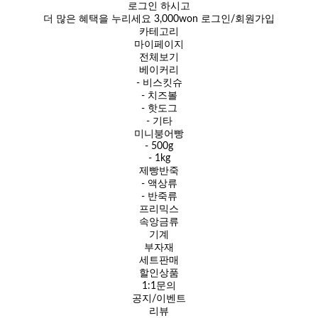
로그인 하시고
더 많은 혜택을 누리세요
3,000won
로그인/회원가입
카테고리
마이페이지
전체보기
베이커리
- 비스킷슈
- 치즈볼
- 핫도그
- 기타
미니붕어빵
- 500g
- 1kg
제빵반죽
- 액상류
- 반죽류
프리믹스
속앙금류
기계
부자재
세트판매
할인상품
1:1문의
공지/이벤트
리뷰