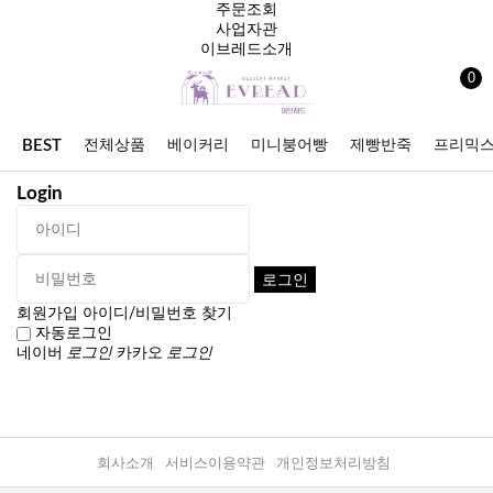
주문조회
사업자관
이브레드소개
0
BEST
전체상품
베이커리
미니붕어빵
제빵반죽
프리믹
Login
할인상품
회원가입
아이디/비밀번호 찾기
자동로그인
네이버
로그인
카카오
로그인
회사소개
서비스이용약관
개인정보처리방침