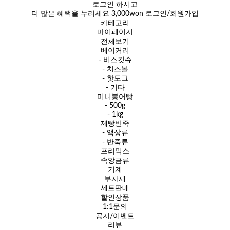
로그인 하시고
더 많은 혜택을 누리세요
3,000won
로그인/회원가입
카테고리
마이페이지
전체보기
베이커리
- 비스킷슈
- 치즈볼
- 핫도그
- 기타
미니붕어빵
- 500g
- 1kg
제빵반죽
- 액상류
- 반죽류
프리믹스
속앙금류
기계
부자재
세트판매
할인상품
1:1문의
공지/이벤트
리뷰