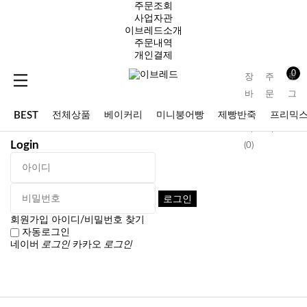
주문조회
사업자관
이브레드소개
주문내역
개인결제
0
장
주
로
바
문
그
구
조
인
BEST
전체상품
베이커리
미니붕어빵
제빵반죽
프리믹
니
회
Login
(0)
할인상품
회원가입
아이디/비밀번호 찾기
자동로그인
네이버
로그인
카카오
로그인