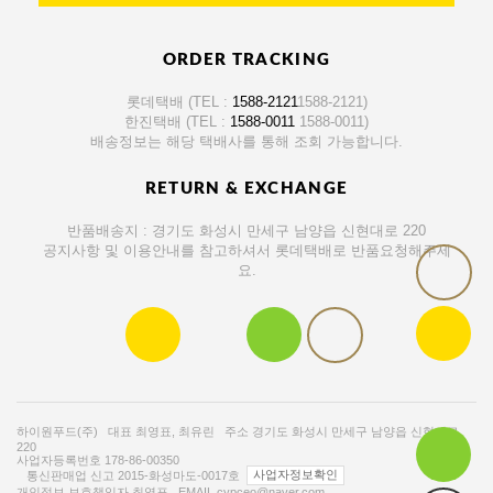
ORDER TRACKING
롯데택배 (TEL :
1588-2121
1588-2121
)
한진택배 (TEL :
1588-0011
1588-0011
)
배송정보는 해당 택배사를 통해 조회 가능합니다.
RETURN & EXCHANGE
반품배송지 : 경기도 화성시 만세구 남양읍 신현대로 220
공지사항 및 이용안내를 참고하셔서 롯데택배로 반품요청해주세
요.
하이원푸드(주)
대표
최영표, 최유린
주소
경기도 화성시 만세구 남양읍 신현대로
220
사업자등록번호
178-86-00350
통신판매업 신고
2015-화성마도-0017호
개인정보 보호책임자
최영표
EMAIL
cypceo@naver.com